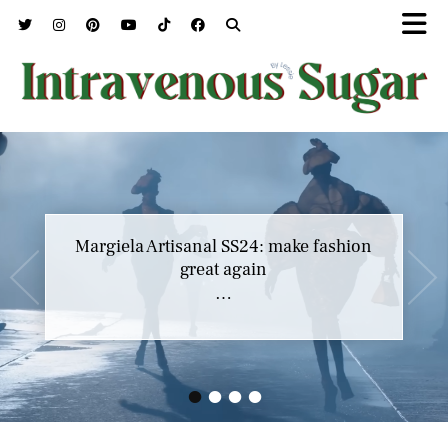
Marc Jacobs SS23 y el buscar confort en
Margiela Artisanal SS24: make fashion
nuestros héroes
great again
…
…
•
•
•
•