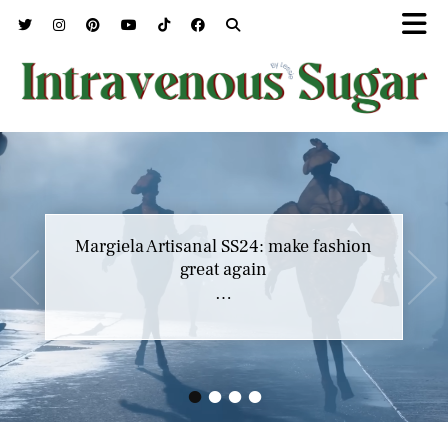
Marc Jacobs SS23 y el buscar confort en
Margiela Artisanal SS24: make fashion
nuestros héroes
great again
…
…
•
•
•
•