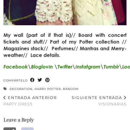
My wall (part of if that is)// Board with concert
tickets and stuff// Part of my Potter collection //
Magazines stack// Perfumes// Mantras and Merry-
weather// Lace details.
Facebook
\
Bloglovin
\
Twitter
\
Instatgram
\
Tumblr
\
Lo
COMPÁRTELO
DECORATION
,
HARRY POTTER
,
RANDOM
ENTRADA ANTERIOR
SIGUIENTE ENTRADA
PARTY DRESS
VISIONARIAS
Leave a Reply