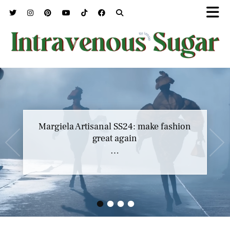
Marc Jacobs SS23 y el buscar confort en
nuestros héroes
…
•
•
•
•