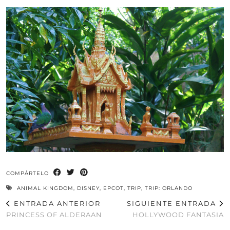
COMPÁRTELO
ANIMAL KINGDOM
,
DISNEY
,
EPCOT
,
TRIP
,
TRIP: ORLANDO
ENTRADA ANTERIOR
SIGUIENTE ENTRADA
PRINCESS OF ALDERAAN
HOLLYWOOD FANTASIA