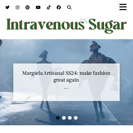
Margiela Artisanal SS24: make fashion
great again
…
•
•
•
•