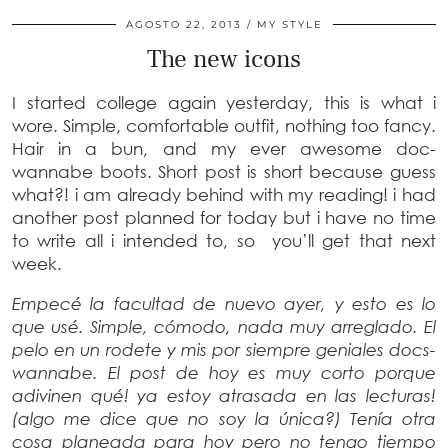
AGOSTO 22, 2013
MY STYLE
The new icons
I started college again yesterday, this is what i
wore. Simple, comfortable outfit, nothing too fancy.
Hair in a bun, and my ever awesome doc-
wannabe boots. Short post is short because guess
what?! i am already behind with my reading! i had
another post planned for today but i have no time
to write all i intended to, so you’ll get that next
week.
Empecé la facultad de nuevo ayer, y esto es lo
que usé. Simple, cómodo, nada muy arreglado. El
pelo en un rodete y mis por siempre geniales docs-
wannabe. El post de hoy es muy corto porque
adivinen qué! ya estoy atrasada en las lecturas!
(algo me dice que no soy la única?) Tenía otra
cosa planeada para hoy pero no tengo tiempo