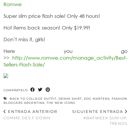
Romwe
Super slim price flash sale! Only 48 hours!
Hot items back season! Only $19.99!
Don’t miss it, girls!
Here you go
>>
http://www.romwe.com/manage_activity/Best-
Sellers-Flash-Sale
/
COMPÁRTELO
BACK TO COLLEGE OUTFIT
,
DENIM SHIRT
,
DOC MARTENS
,
FASHION
BLOGGERS ARGENTINA
,
THE NEW ICONS
ENTRADA ANTERIOR
SIGUIENTE ENTRADA
COMME DES F DOWN
#BAFWEEK SUM UP:
TRENDS