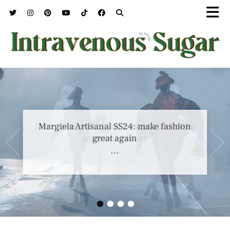
Marc Jacobs SS23 y el buscar confort en
nuestros héroes
…
•
•
•
•