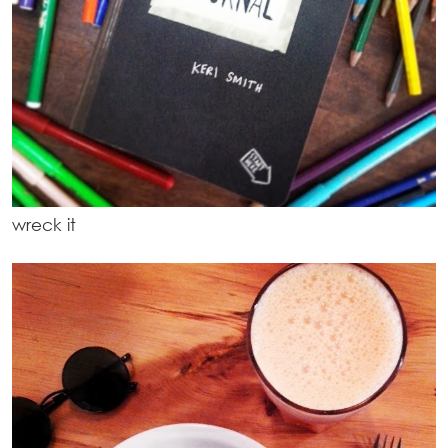
wreck it