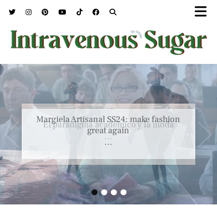
Margiela Artisanal SS24: make fashion
great again
…
•
•
•
•