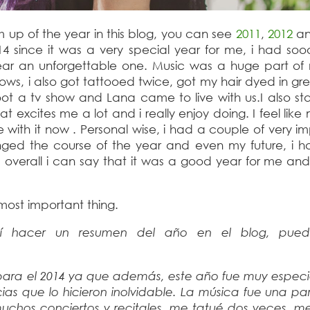
um up of the year in this blog, you can see
2011
,
2012
a
14 since it was a very special year for me, i had so
ar an unforgettable one. Music was a huge part of 
ows, i also got tattooed twice, got my hair dyed in g
hoot a tv show and Lana came to live with us.I also st
excites me a lot and i really enjoy doing. I feel like 
with it now . Personal wise, i had a couple of very i
ed the course of the year and even my future, i 
overall i can say that it was a good year for me and
 most important thing.
í hacer un resumen del año en el blog, pued
ara el 2014 ya que además, este año fue muy especi
cias que lo hicieron inolvidable. La música fue una p
uchos conciertos y recitales, me tatué dos veces, me