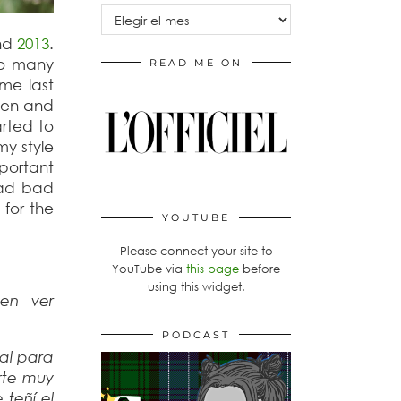
Archivos
nd
2013
.
oo many
READ ME ON
me last
reen and
arted to
my style
mportant
had bad
 for the
YOUTUBE
Please connect your site to
YouTube via
this page
before
using this widget.
en ver
PODCAST
al para
arte muy
 teñí el