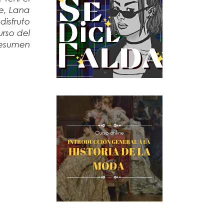
le, Lana
isfruto
rso del
resumen