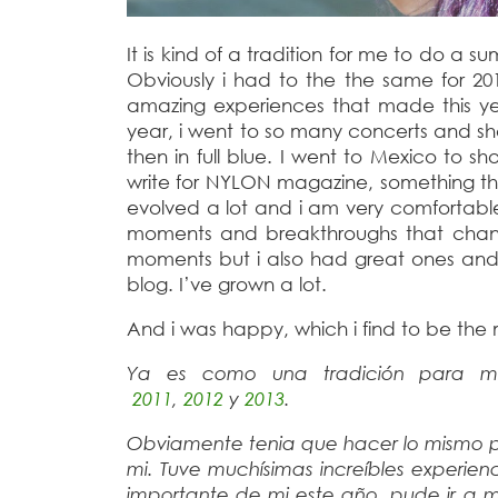
It is kind of a tradition for me to do a s
Obviously i had to the the same for 20
amazing experiences that made this ye
year, i went to so many concerts and sh
then in full blue. I went to Mexico to s
write for NYLON magazine, something that 
evolved a lot and i am very comfortable 
moments and breakthroughs that chang
moments but i also had great ones and 
blog. I’ve grown a lot.
And i was happy, which i find to be the
Ya es como una tradición para m
2011
,
2012
y
2013
.
Obviamente tenia que hacer lo mismo p
mi. Tuve muchísimas increíbles experien
importante de mi este año, pude ir a m