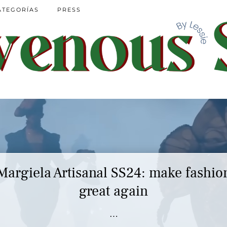
ATEGORÍAS
PRESS
Margiela Artisanal SS24: make fashio
Marc Jacobs SS23 y el buscar confor
en nuestros héroes
great again
…
…