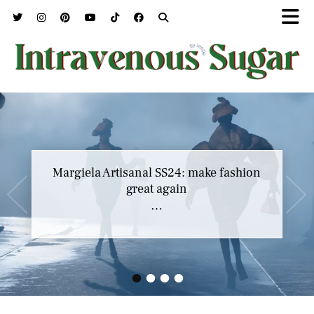
Marc Jacobs SS23 y el buscar confort en
Margiela Artisanal SS24: make fashion
nuestros héroes
great again
…
…
•
•
•
•