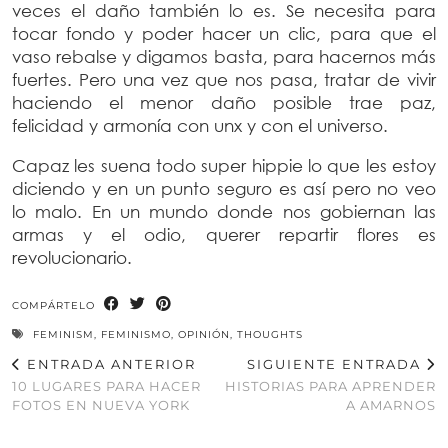
veces el daño también lo es. Se necesita para
tocar fondo y poder hacer un clic, para que el
vaso rebalse y digamos basta, para hacernos más
fuertes. Pero una vez que nos pasa, tratar de vivir
haciendo el menor daño posible trae paz,
felicidad y armonía con unx y con el universo.
Capaz les suena todo super hippie lo que les estoy
diciendo y en un punto seguro es así pero no veo
lo malo. En un mundo donde nos gobiernan las
armas y el odio, querer repartir flores es
revolucionario.
COMPÁRTELO
FEMINISM
,
FEMINISMO
,
OPINIÓN
,
THOUGHTS
ENTRADA ANTERIOR
SIGUIENTE ENTRADA
10 LUGARES PARA HACER
HISTORIAS PARA APRENDER
FOTOS EN NUEVA YORK
A AMARNOS