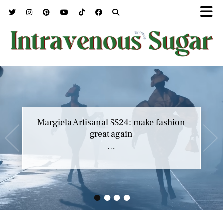
Marc Jacobs SS23 y el buscar confort en
Margiela Artisanal SS24: make fashion
nuestros héroes
great again
…
…
•
•
•
•