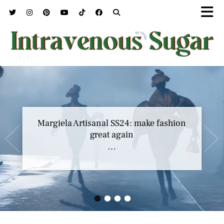
Margiela Artisanal SS24: make fashion
great again
…
•
•
•
•