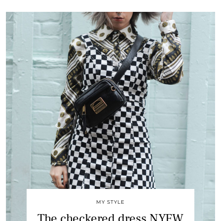
MY STYLE
The checkered dress NYFW