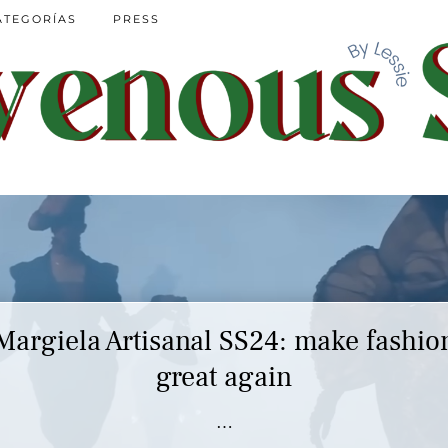
ATEGORÍAS
PRESS
Margiela Artisanal SS24: make fashio
great again
…