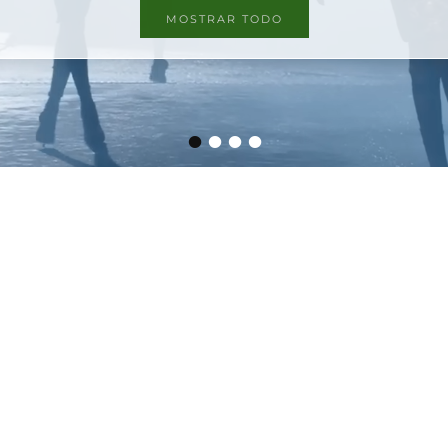
MOSTRAR TODO
•
•
•
•