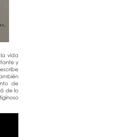
la vida
ltante y
escribe
también
ento de
á de lo
tiginoso