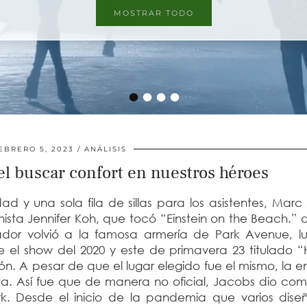
MOSTRAR TODO
•
•
•
•
EBRERO 5, 2023
ANÁLISIS
el buscar confort en nuestros héroes
d y una sola fila de sillas para los asistentes, Mar
nista Jennifer Koh, que tocó “Einstein on the Beach.” d
ñador volvió a la famosa armería de Park Avenue, l
e el show del 2020 y este de primavera 23 titulado “
. A pesar de que el lugar elegido fue el mismo, la e
a. Así fue que de manera no oficial, Jacobs dio com
 Desde el inicio de la pandemia que varios dise