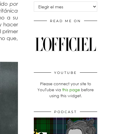
ido por
Archivos
ritánica
no a su
READ ME ON
y hacer
l primer
ino que,
YOUTUBE
Please connect your site to
YouTube via
this page
before
using this widget.
PODCAST