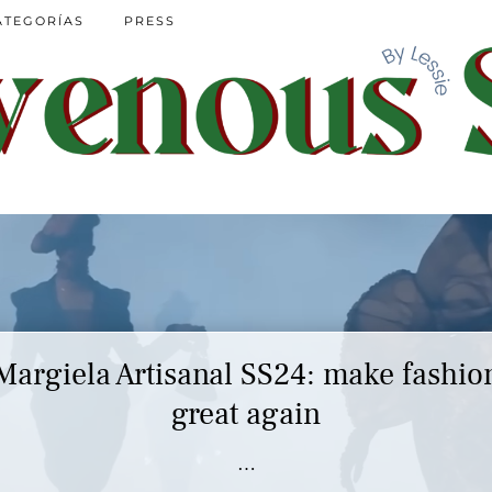
ATEGORÍAS
PRESS
Margiela Artisanal SS24: make fashio
great again
…