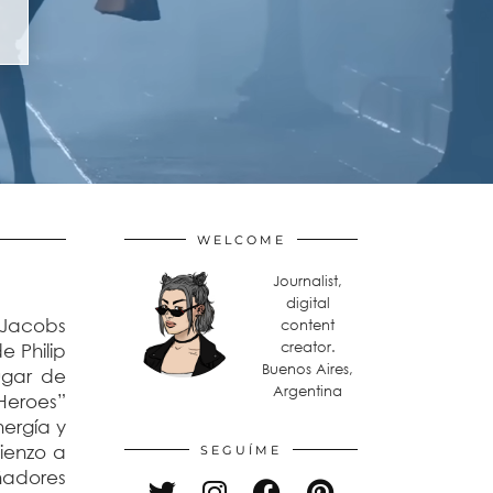
WELCOME
Journalist,
digital
c Jacobs
content
creator.
e Philip
Buenos Aires,
ugar de
Argentina
Heroes”
nergía y
ienzo a
SEGUÍME
ñadores