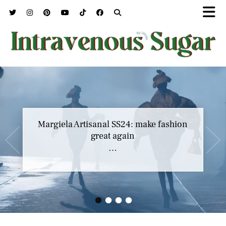
Margiela Artisanal SS24: make fashion
great again
…
•
•
•
•