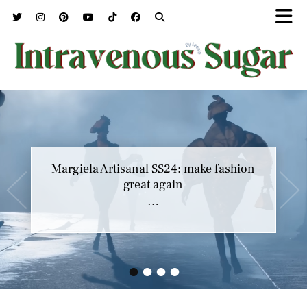
Margiela Artisanal SS24: make fashion
great again
…
•
•
•
•