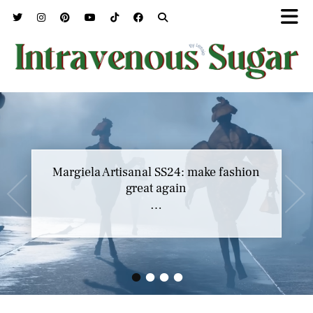
Marc Jacobs SS23 y el buscar confort en
Margiela Artisanal SS24: make fashion
nuestros héroes
great again
…
…
•
•
•
•