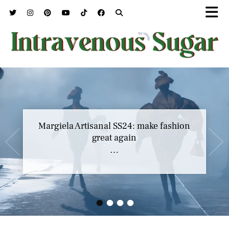
Margiela Artisanal SS24: make fashion
great again
…
•
•
•
•