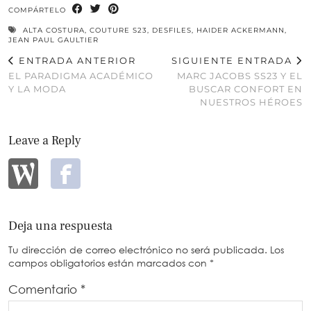
COMPÁRTELO
ALTA COSTURA
,
COUTURE S23
,
DESFILES
,
HAIDER ACKERMANN
,
JEAN PAUL GAULTIER
ENTRADA ANTERIOR
SIGUIENTE ENTRADA
EL PARADIGMA ACADÉMICO
MARC JACOBS SS23 Y EL
Y LA MODA
BUSCAR CONFORT EN
NUESTROS HÉROES
Leave a Reply
Deja una respuesta
Tu dirección de correo electrónico no será publicada.
Los
campos obligatorios están marcados con
*
Comentario
*