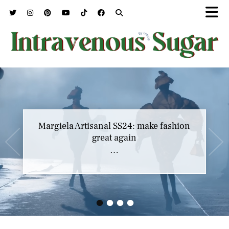
Margiela Artisanal SS24: make fashion
great again
…
•
•
•
•