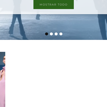
MOSTRAR TODO
•
•
•
•