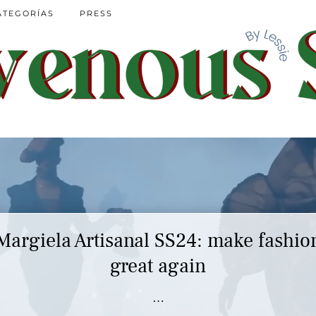
ATEGORÍAS
PRESS
Margiela Artisanal SS24: make fashio
great again
…