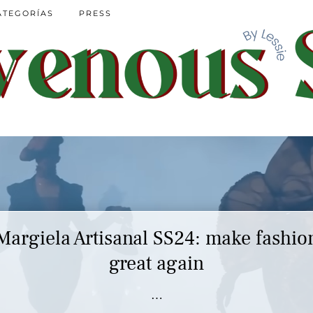
ATEGORÍAS
PRESS
Margiela Artisanal SS24: make fashio
Marc Jacobs SS23 y el buscar confor
en nuestros héroes
great again
…
…