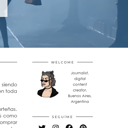
WELCOME
Journalist,
digital
 siendo
content
creator.
nen toda
Buenos Aires,
Argentina
rteñas.
as como
SEGUÍME
comprar