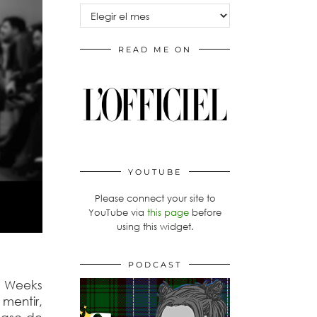
Archivos
READ ME ON
YOUTUBE
Please connect your site to
YouTube via
this page
before
using this widget.
PODCAST
n Weeks
 mentir,