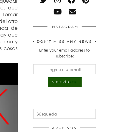
 quedar
mos que
o. Tomar
del otro
rada de
INSTAGRAM
hay que
ue no y
DON’T MISS ANY NEWS
s cosas
Enter your email address to
subscribe:
ARCHIVOS