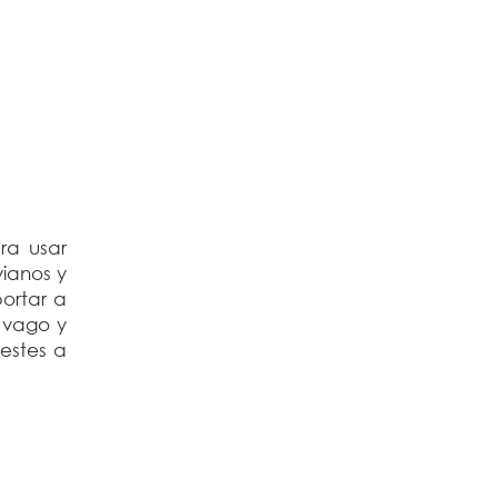
ra usar
vianos y
portar a
 vago y
lestes a