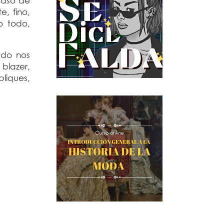
caso de
, fino,
o todo,
ado nos
blazer,
liques,