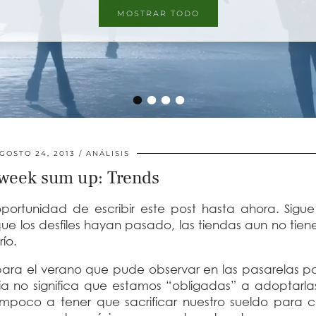
MOSTRAR TODO
MOSTRAR TODO
•
•
•
•
GOSTO 24, 2013
ANÁLISIS
week sum up: Trends
ortunidad de escribir este post hasta ahora. Sigue
ue los desfiles hayan pasado, las tiendas aun no tie
río.
para el verano que pude observar en las pasarelas po
a no significa que estamos “obligadas” a adoptarl
ampoco a tener que sacrificar nuestro sueldo para 