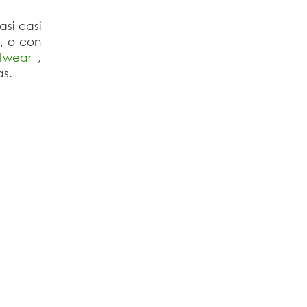
asi casi
s, o con
twear
,
nas.