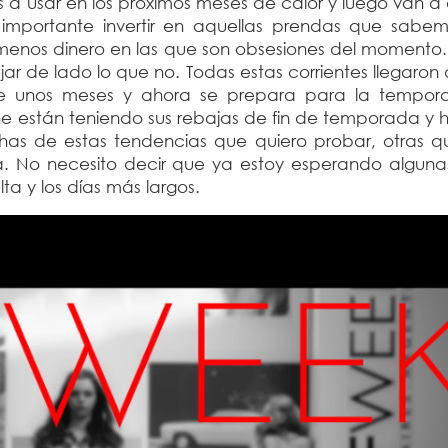
a usar en los próximos meses de calor y luego van a
s importante invertir en aquellas prendas que sabe
ar menos dinero en las que son obsesiones del moment
ar de lado lo que no. Todas estas corrientes llegaron 
ce unos meses y ahora se prepara para la tempo
ne están teniendo sus rebajas de fin de temporada y 
has de estas tendencias que quiero probar, otras q
a. No necesito decir que ya estoy esperando alguna
a y los días más largos.