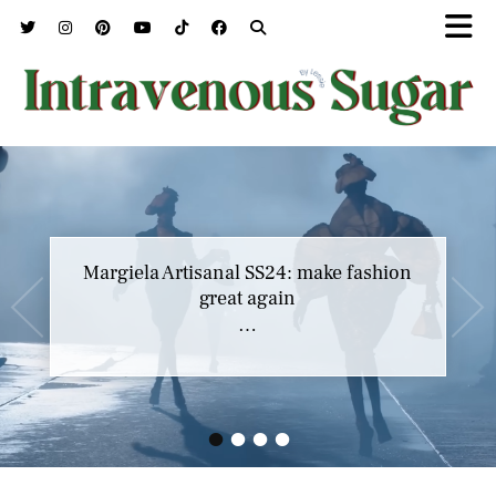
Marc Jacobs SS23 y el buscar confort en
Margiela Artisanal SS24: make fashion
nuestros héroes
great again
…
…
•
•
•
•