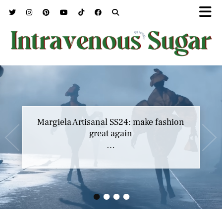
Marc Jacobs SS23 y el buscar confort en
Margiela Artisanal SS24: make fashion
nuestros héroes
great again
…
…
•
•
•
•