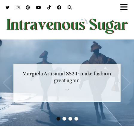
Margiela Artisanal SS24: make fashion
great again
…
•
•
•
•