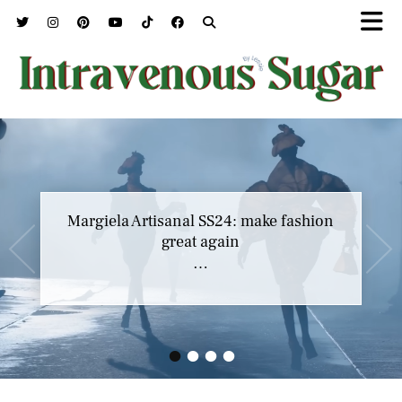
Marc Jacobs SS23 y el buscar confort en
nuestros héroes
…
•
•
•
•