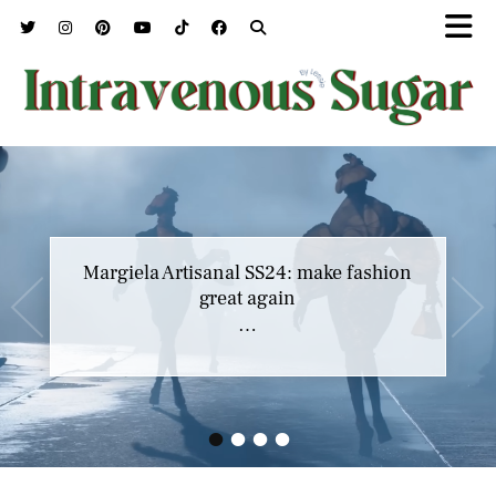
Marc Jacobs SS23 y el buscar confort en
Margiela Artisanal SS24: make fashion
nuestros héroes
great again
…
…
•
•
•
•