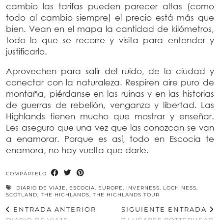
cambio las tarifas pueden parecer altas (como
todo al cambio siempre) el precio está más que
bien. Vean en el mapa la cantidad de kilómetros,
todo lo que se recorre y visita para entender y
justificarlo.
Aprovechen para salir del ruido, de la ciudad y
conectar con la naturaleza. Respiren aire puro de
montaña, piérdanse en las ruinas y en las historias
de guerras de rebelión, venganza y libertad. Las
Highlands tienen mucho que mostrar y enseñar.
Les aseguro que una vez que las conozcan se van
a enamorar. Porque es así, todo en Escocia te
enamora, no hay vuelta que darle.
COMPÁRTELO
DIARIO DE VIAJE
,
ESCOCIA
,
EUROPE
,
INVERNESS
,
LOCH NESS
,
SCOTLAND
,
THE HIGHLANDS
,
THE HIGHLANDS TOUR
ENTRADA ANTERIOR
SIGUIENTE ENTRADA
DIARIO DE VIAJE:
7 LUGARES POTTERHEAD