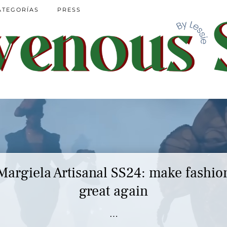
ATEGORÍAS
PRESS
Margiela Artisanal SS24: make fashio
great again
…