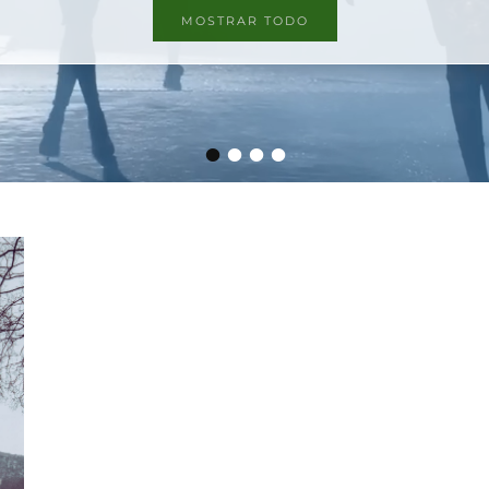
MOSTRAR TODO
•
•
•
•