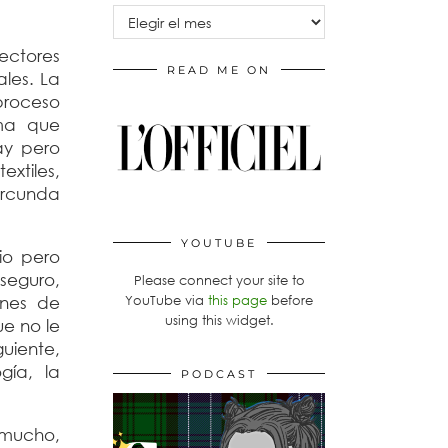
Archivos
ectores
READ ME ON
les. La
 proceso
ma que
ay pero
xtiles,
circunda
YOUTUBE
io pero
seguro,
Please connect your site to
YouTube via
this page
before
ones de
using this widget.
e no le
uiente,
gía, la
PODCAST
 mucho,