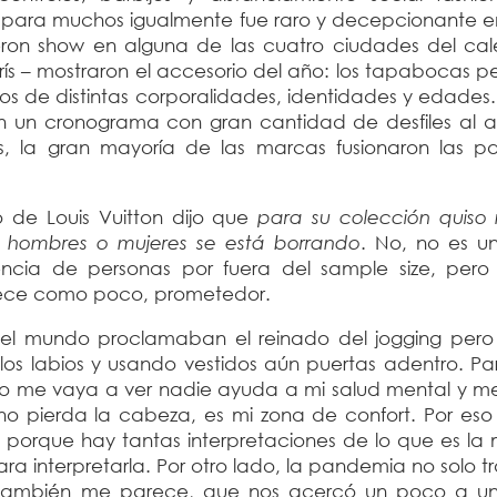
 para muchos igualmente fue raro y decepcionante en
eron show en alguna de las cuatro ciudades del cal
arís – mostraron el accesorio del año: los tapabocas 
 de distintas corporalidades, identidades y edades. 
on un cronograma con gran cantidad de desfiles al 
 la gran mayoría de las marcas fusionaron las pa
vo de Louis Vuitton dijo que
para su colección quiso 
 hombres o mujeres se está borrando
. No, no es u
ncia de personas por fuera del sample size, pero
rece como poco, prometedor.
 el mundo proclamaban el reinado del jogging pero 
los labios y usando vestidos aún puertas adentro. Pa
o me vaya a ver nadie ayuda a mi salud mental y m
o pierda la cabeza, es mi zona de confort. Por eso
s porque hay tantas interpretaciones de lo que es la
ra interpretarla.
Por otro lado, la pandemia no solo t
e también me parece, que nos acercó un poco a u