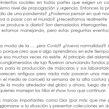
vimientos sociales en todas partes que exigen un c
ismo nivel de propagación y urgencia. Entonces la p
medio de una pandemia? ¿Podemos pensar en qué no
va a pasar con el mundo? ¿Necesitamos realmente 
se produce a diario? Son demasiados interrogantes 
e estamos manejando, pero estas preguntas eventu
 la moda de la … ¿
era Covid? ¿Nueva normalidad
? 
o porque creo que si algo aprendimos en este tiempo
re eso muchas veces no existe.
Al principio del aislami
conglomerados de lujo fluyeron anunciando fondos p
iers para la producción de máscaras y sus laboratori
s parecen antiguos pero nada más pasaron unos mes
, en el medio se canceló la semana de la alta costura
 de la moda alrededor del globo y ahora, luego de
e quienes manejan los hilos el show tuvo que continuar.
as marcas importantes como Dior (por más que me 
ggiornarse a la situación y presentar colecciones en 