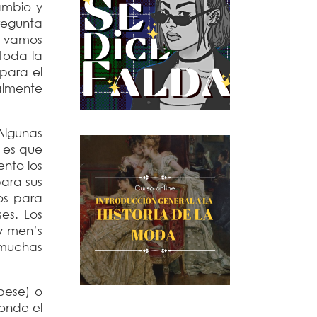
ambio y
regunta
s vamos
toda la
para el
almente
Algunas
 es que
ento los
ara sus
os para
es. Los
 y men’s
 muchas
pese) o
donde el