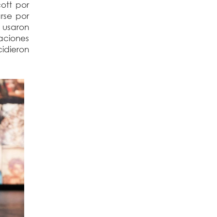
ott por
rse por
 usaron
aciones
idieron