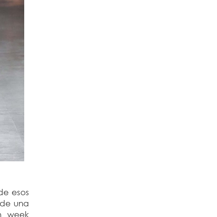
de esos
 de una
on week