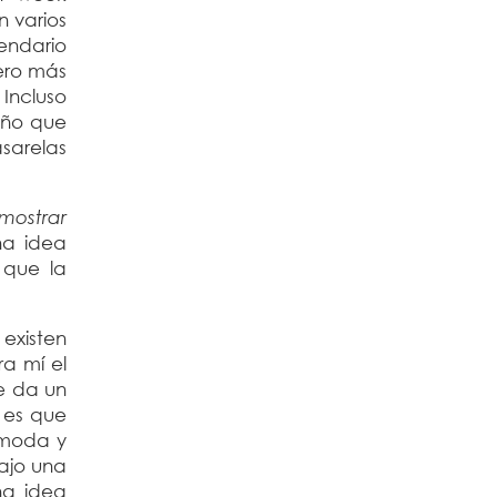
 varios
endario
pero más
Incluso
año que
sarelas
mostrar
na idea
 que la
existen
ra mí el
e da un
 es que
 moda y
rajo una
na idea