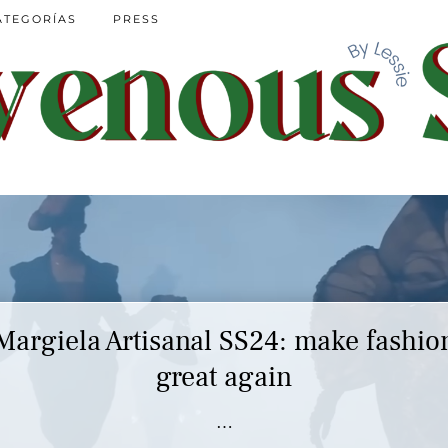
ATEGORÍAS
PRESS
Margiela Artisanal SS24: make fashio
great again
…