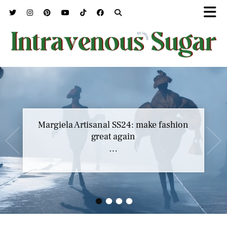
Margiela Artisanal SS24: make fashion
great again
…
•
•
•
•