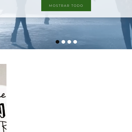
MOSTRAR TODO
•
•
•
•