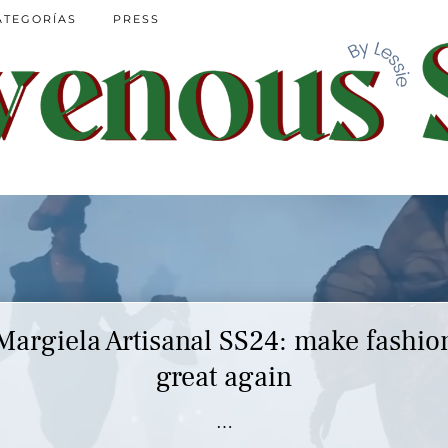
ATEGORÍAS
PRESS
Margiela Artisanal SS24: make fashio
great again
…