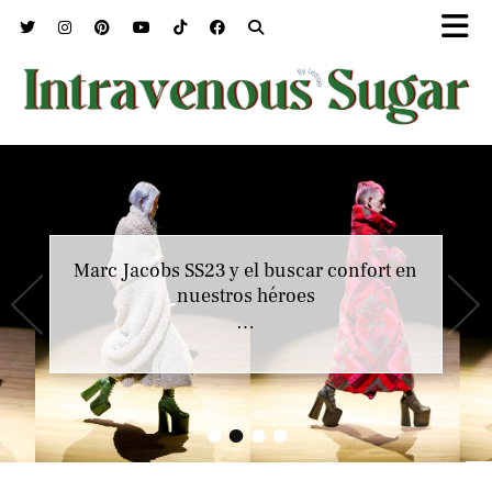
Marc Jacobs SS23 y el buscar confort en
nuestros héroes
…
•
•
•
•