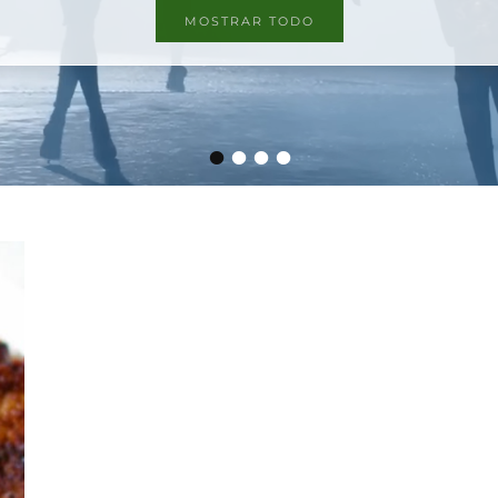
MOSTRAR TODO
•
•
•
•