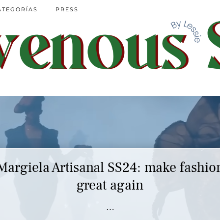
ATEGORÍAS
PRESS
Margiela Artisanal SS24: make fashio
great again
…