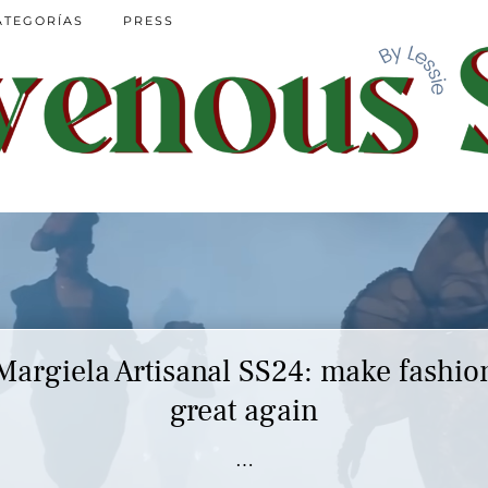
ATEGORÍAS
PRESS
Margiela Artisanal SS24: make fashio
great again
…