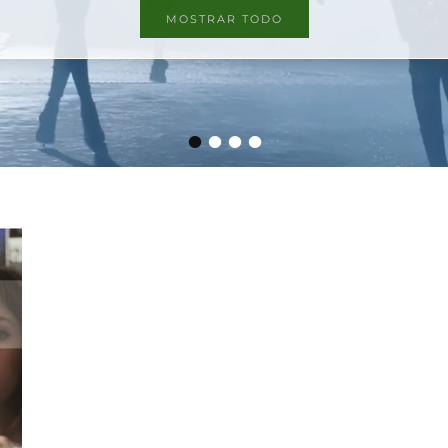
MOSTRAR TODO
•
•
•
•