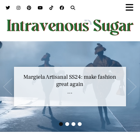
Margiela Artisanal SS24: make fashion
great again
…
•
•
•
•