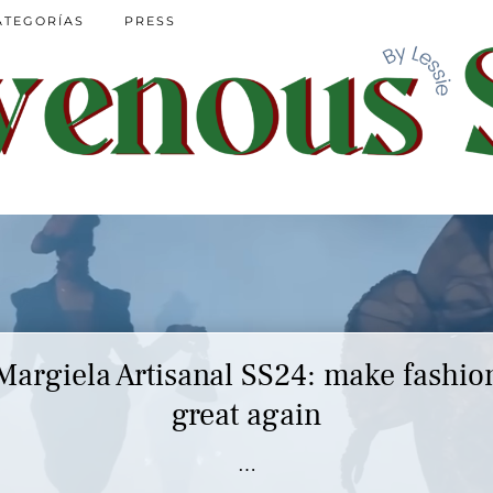
ATEGORÍAS
PRESS
Margiela Artisanal SS24: make fashio
great again
…