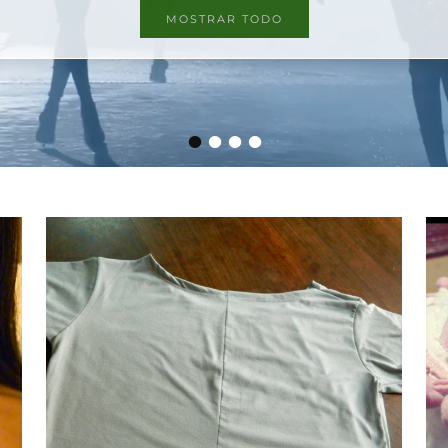
MOSTRAR TODO
•
•
•
•