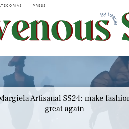
ATEGORÍAS
PRESS
Margiela Artisanal SS24: make fashio
great again
…