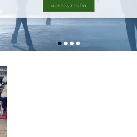
MOSTRAR TODO
•
•
•
•