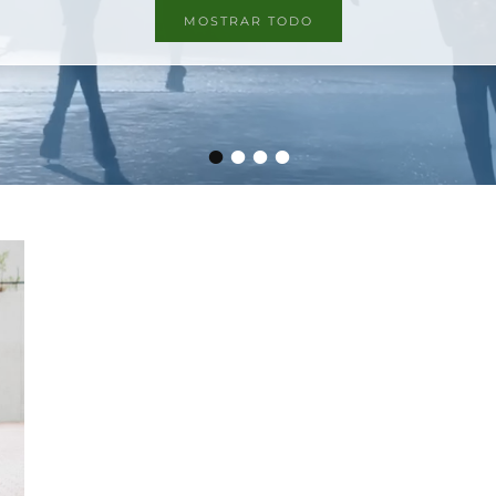
MOSTRAR TODO
•
•
•
•