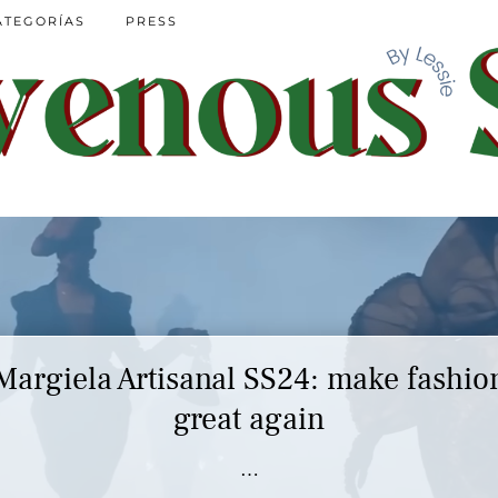
ATEGORÍAS
PRESS
Margiela Artisanal SS24: make fashio
great again
…