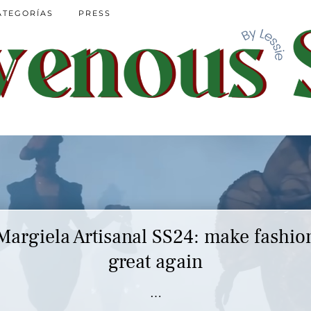
ATEGORÍAS
PRESS
Margiela Artisanal SS24: make fashio
great again
…