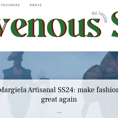
ATEGORÍAS
PRESS
Margiela Artisanal SS24: make fashio
great again
…