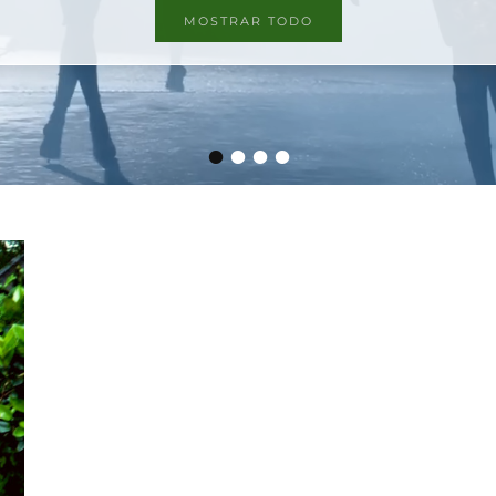
MOSTRAR TODO
•
•
•
•