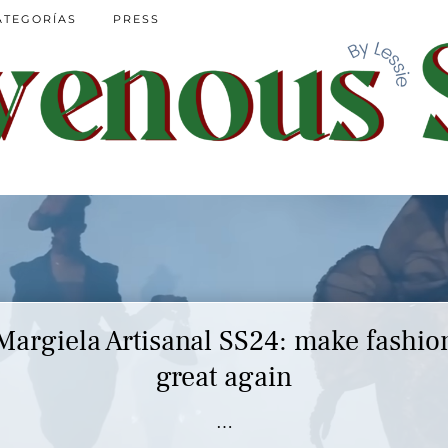
ATEGORÍAS
PRESS
Margiela Artisanal SS24: make fashio
great again
…