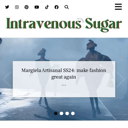
Margiela Artisanal SS24: make fashion
great again
…
•
•
•
•