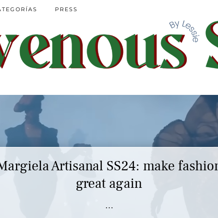
ATEGORÍAS
PRESS
Margiela Artisanal SS24: make fashio
great again
…