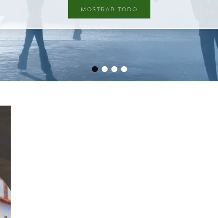
MOSTRAR TODO
•
•
•
•