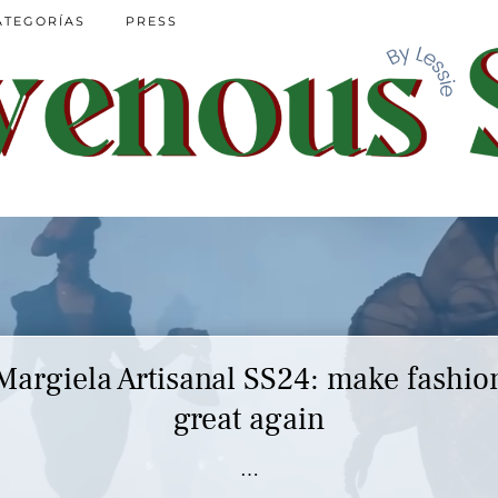
ATEGORÍAS
PRESS
Margiela Artisanal SS24: make fashio
great again
…