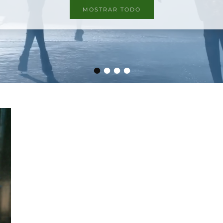
MOSTRAR TODO
•
•
•
•