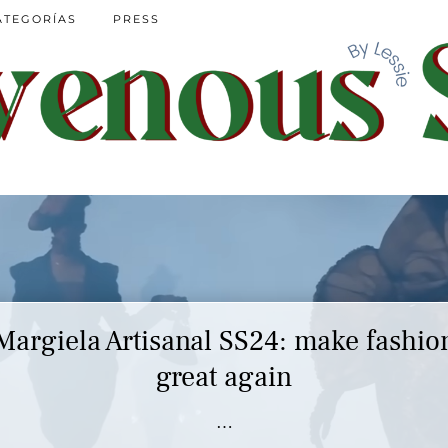
ATEGORÍAS
PRESS
Margiela Artisanal SS24: make fashio
great again
…