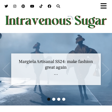
Margiela Artisanal SS24: make fashion
great again
…
•
•
•
•