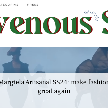
ATEGORÍAS
PRESS
Margiela Artisanal SS24: make fashio
great again
…