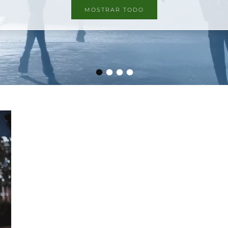
MOSTRAR TODO
•
•
•
•