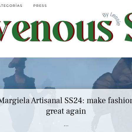
ATEGORÍAS
PRESS
Margiela Artisanal SS24: make fashio
great again
…