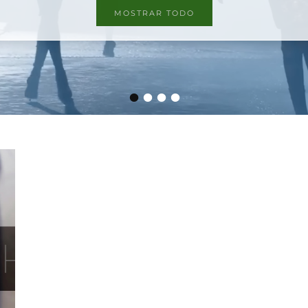
MOSTRAR TODO
•
•
•
•