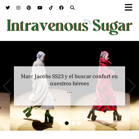
Marc Jacobs SS23 y el buscar confort en
nuestros héroes
…
•
•
•
•