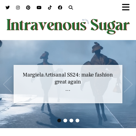
Margiela Artisanal SS24: make fashion
great again
…
•
•
•
•