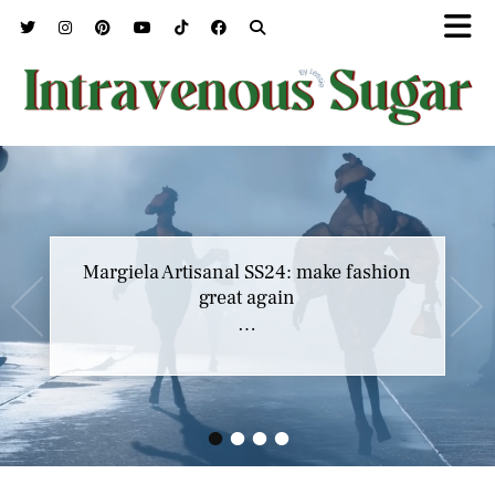
Margiela Artisanal SS24: make fashion
great again
…
•
•
•
•