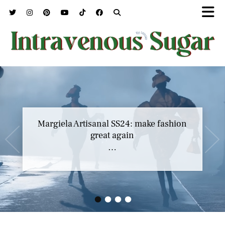
Margiela Artisanal SS24: make fashion
great again
…
•
•
•
•