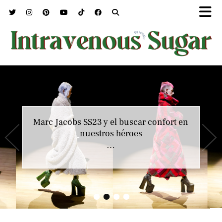
Marc Jacobs SS23 y el buscar confort en
nuestros héroes
…
•
•
•
•